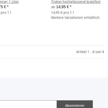
nner 1 Liter
Troton hochglänzend kratzfest
ab
75 €
*
14,95 €
*
 pro 1 l
14,95 € pro 1 l
Weitere Variationen erhältlich.
Artikel 1 - 8 von 8
Abonnieren