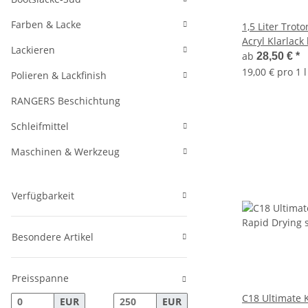
Farben & Lacke
1,5 Liter Trot
Acryl Klarlac
Lackieren
Autolack kratz
ab
28,50 €
*
19,00 € pro 1 l
Polieren & Lackfinish
RANGERS Beschichtung
Schleifmittel
Maschinen & Werkzeug
Verfügbarkeit
Besondere Artikel
Preisspanne
C18 Ultimate K
EUR
EUR