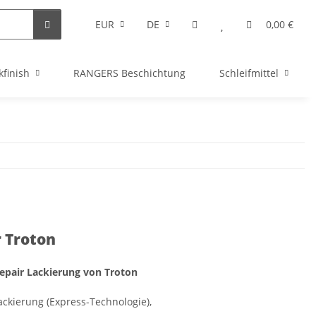
EUR
DE
0,00 €
kfinish
RANGERS Beschichtung
Schleifmittel
r Troton
Repair Lackierung von Troton
lackierung (Express-Technologie),