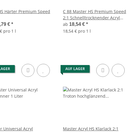
HS Härter Premium Speed
C 88 Master HS Premium Speed
2:1 Schnelltrocknender Acryl
Klarlack
ab
,79 €
*
18,54 €
*
€ pro 1 l
18,54 € pro 1 l
LAGER
AUF LAGER
r Universal Acryl
Master Acryl HS Klarlack 2:1