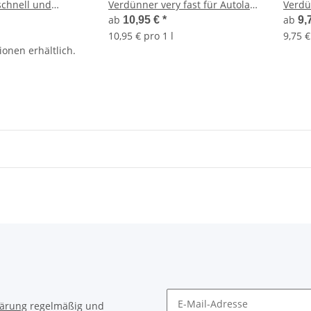
schnell und
Verdünner very fast für Autolack
Verdü
Klarlack Farbe
ab
ab
10,95 €
*
9,
10,95 € pro 1 l
9,75 €
ionen erhältlich.
lärung
regelmäßig und