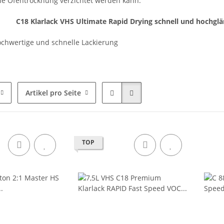
ine Ofentrocknung verzichtet werden kann.
ck VHS Ultimate Rapid Drying schnell und hochglän
hochwertige und schnelle Lackierung
Artikel pro Seite
TOP