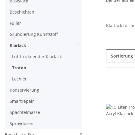
bei der auf e
Basislack
Beschichten
C18 Klarla
Füller
Klarlack für 
Grundierung Kunststoff
Klarlack
Sortierung
Lufttrocknender Klarlack
Troton
Lechler
Konservierung
Smartrepair
Spachtelmasse
Spraydosen
Bootslacke-Süd