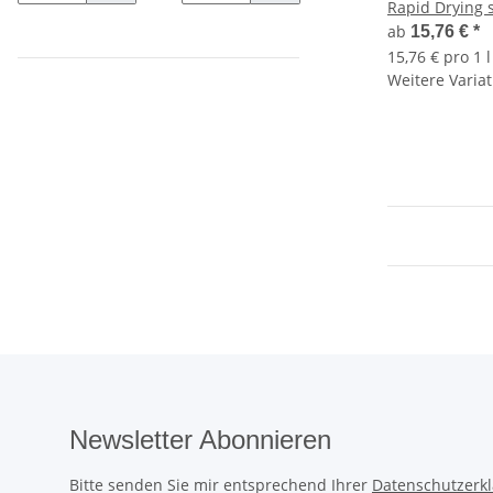
Rapid Drying 
hochglänzend
ab
15,76 €
*
15,76 € pro 1 l
Weitere Variat
Newsletter Abonnieren
Bitte senden Sie mir entsprechend Ihrer
Datenschutzerk