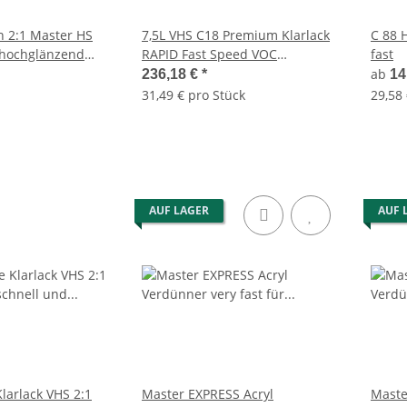
on 2:1 Master HS
7,5L VHS C18 Premium Klarlack
C 88 
k hochglänzend
RAPID Fast Speed VOC
fast
fest
Hochglänzend Troton Master
ab
236,18 €
*
14
31,49 € pro Stück
29,58 
AUF LAGER
AUF 
larlack VHS 2:1
Master EXPRESS Acryl
Maste