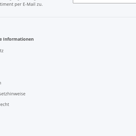
timent per E-Mail zu.
Newsletter Abonnieren
he Informationen
tz
m
setzhinweise
recht