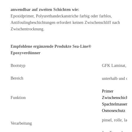
anwendbar auf zweiten Schichten wie:
Epoxidprimer, Polyurethandeckanstriche farbig oder farblos,
Antifoulingbeschichtungen erfordert keinen Zwischenschliff nach
Zwischentrocknung.
Empfohlene ergänzende Produkte Sea-Line®
Epoxyverdünner
Bootstyp
GFK Laminat, Hol
Bereich
unterhalb und obe
Primer
Funktion
Zwischenschichte
Spachtelmassen
Osmoseschutz
pinsel, rolle, lack
Verarbeitung