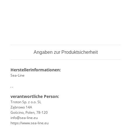
Angaben zur Produktsicherheit
Herstellerinformationen:
Sea-Line
, ,
verantwortliche Person:
Troton Sp. z o.o. SL
Ząbrowo 14A
Gościno, Polen, 78-120
info@sea-line.eu
https://www.sea-line.eu