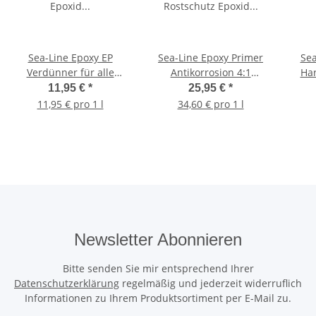
Sea-Line Epoxy EP
Sea-Line Epoxy Primer
Sea
Verdünner für alle
Antikorrosion 4:1
Har
Epoxid Primer Systeme 1
Rostschutz Epoxid
11,95 €
*
25,95 €
*
Liter
Grundierung Stahl/Alu
11,95 € pro 1 l
34,60 € pro 1 l
Newsletter Abonnieren
Bitte senden Sie mir entsprechend Ihrer
Datenschutzerklärung
regelmäßig und jederzeit widerruflich
Informationen zu Ihrem Produktsortiment per E-Mail zu.