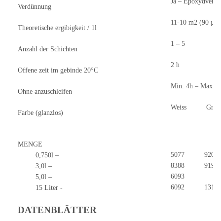
Ja – Epoxydverdü
Verdünnung
11-10 m2 (90 µ
Theoretische ergibigkeit / 1l
1 – 5
Anzahl der Schichten
2 h
Offene zeit im gebinde 20°C
Min. 4h – Max. 5
Ohne anzuschleifen
Weiss Grau
Farbe (glanzlos)
MENGE
5077 9200
0,750l –
8388 9199
3,0l –
6093
5,0l –
6092 1312
15 Liter -
DATENBLÄTTER