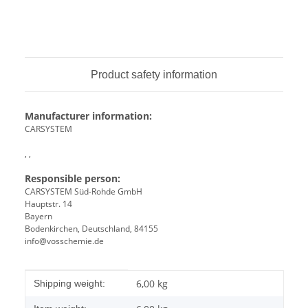
Product safety information
Manufacturer information:
CARSYSTEM
, ,
Responsible person:
CARSYSTEM Süd-Rohde GmbH
Hauptstr. 14
Bayern
Bodenkirchen, Deutschland, 84155
info@vosschemie.de
Item information
Value
6,00 kg
Shipping weight: