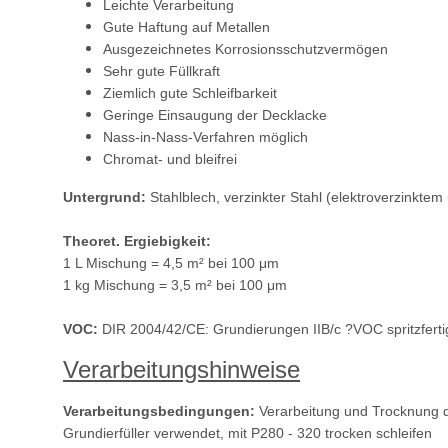
Leichte Verarbeitung
Gute Haftung auf Metallen
Ausgezeichnetes Korrosionsschutzvermögen
Sehr gute Füllkraft
Ziemlich gute Schleifbarkeit
Geringe Einsaugung der Decklacke
Nass-in-Nass-Verfahren möglich
Chromat- und bleifrei
Untergrund:
Stahlblech, verzinkter Stahl (elektroverzinkte
Theoret. Ergiebigkeit:
1 L Mischung = 4,5 m² bei 100 μm
1 kg Mischung = 3,5 m² bei 100 μm
VOC:
DIR 2004/42/CE: Grundierungen IIB/c ?VOC spritzfertig
Verarbeitungshinweise
Verarbeitungsbedingungen:
Verarbeitung und Trocknung dü
Grundierfüller verwendet, mit P280 - 320 trocken schleifen