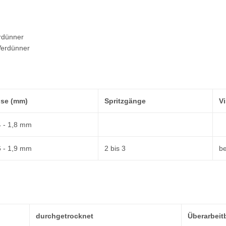
erdünner
Verdünner
se (mm)
Spritzgänge
Vi
4 - 1,8 mm
6 - 1,9 mm
2 bis 3
be
durchgetrocknet
Überarbeit