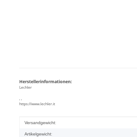
Herstellerinformationen:
Lechler
, ,
https://www.lechler.it
Produkteigenschaft
Wert
Versandgewicht:
Artikelgewicht: