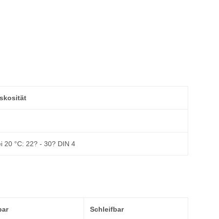
skosität
i 20 °C: 22? - 30? DIN 4
bar
Schleifbar