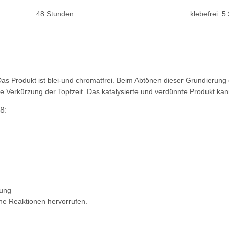
48 Stunden
klebefrei: 5
as Produkt ist blei-und chromatfrei. Beim Abtönen dieser Grundierun
e Verkürzung der Topfzeit. Das katalysierte und verdünnte Produkt ka
8:
kung
he Reaktionen hervorrufen.