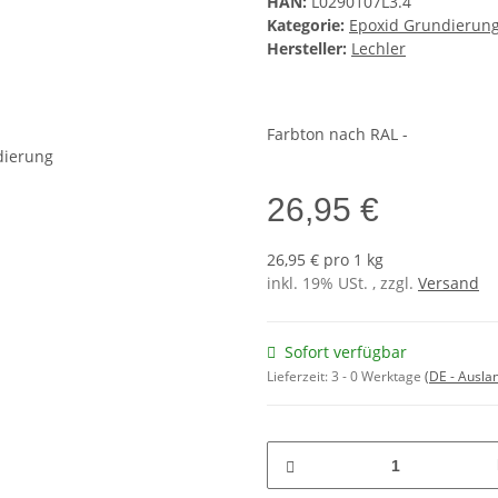
HAN:
L0290107L3.4
Kategorie:
Epoxid Grundierun
Hersteller:
Lechler
Farbton nach RAL -
26,95 €
26,95 € pro 1 kg
inkl. 19% USt. , zzgl.
Versand
Sofort verfügbar
Lieferzeit:
3 - 0 Werktage
(DE - Ausla