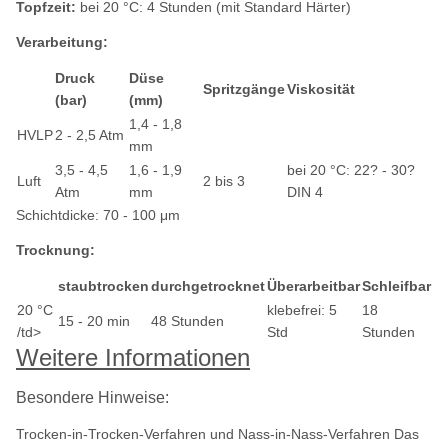
Topfzeit:
bei 20 °C: 4 Stunden (mit Standard Härter)
Verarbeitung:
Druck
Düse
Spritzgänge
Viskosität
(bar)
(mm)
1,4 - 1,8
HVLP
2 - 2,5 Atm
mm
3,5 - 4,5
1,6 - 1,9
bei 20 °C: 22? - 30?
Luft
2 bis 3
Atm
mm
DIN 4
Schichtdicke: 70 - 100 μm
Trocknung:
staubtrocken
durchgetrocknet
Überarbeitbar
Schleifbar
20 °C
klebefrei: 5
18
15 - 20 min
48 Stunden
/td>
Std
Stunden
Weitere Informationen
Besondere Hinweise:
Trocken-in-Trocken-Verfahren und Nass-in-Nass-Verfahren Das