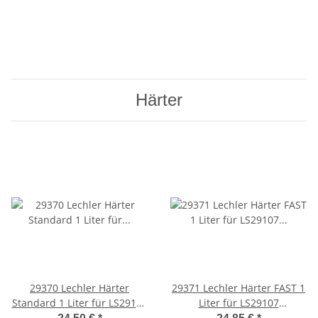
Härter
29370 Lechler Härter
29371 Lechler Härter FAST 1
Standard 1 Liter für LS29107
Liter für LS29107
Epoxy Primer
Epoxyprimer