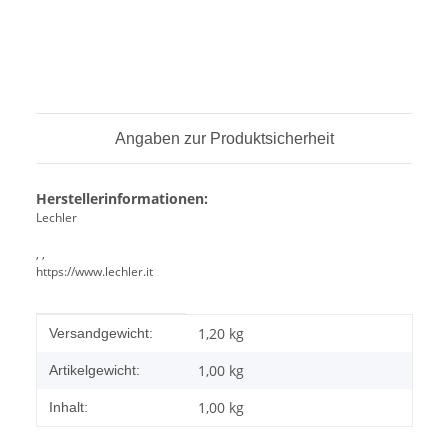
Angaben zur Produktsicherheit
Herstellerinformationen:
Lechler
, ,
https://www.lechler.it
Produkteigenschaft
Wert
1,20 kg
Versandgewicht:
1,00
kg
Artikelgewicht:
1,00 kg
Inhalt: