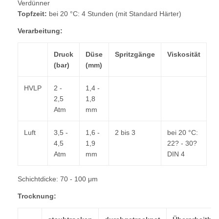
Verdünner
Topfzeit:
bei 20 °C: 4 Stunden (mit Standard Härter)
Verarbeitung:
Druck
Düse
Spritzgänge
Viskosität
(bar)
(mm)
HVLP
2 -
1,4 -
2,5
1,8
Atm
mm
Luft
3,5 -
1,6 -
2 bis 3
bei 20 °C:
4,5
1,9
22? - 30?
Atm
mm
DIN 4
Schichtdicke: 70 - 100 μm
Trocknung: