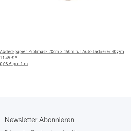
Abdeckpapier Profimask 20cm x 450m für Auto Lackierer 40g/m
11,45 €
*
0,03 € pro 1 m
Newsletter Abonnieren