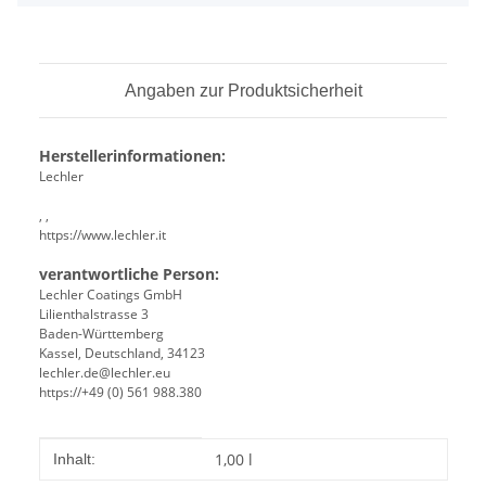
Angaben zur Produktsicherheit
Herstellerinformationen:
Lechler
, ,
https://www.lechler.it
verantwortliche Person:
Lechler Coatings GmbH
Lilienthalstrasse 3
Baden-Württemberg
Kassel, Deutschland, 34123
lechler.de@lechler.eu
https://+49 (0) 561 988.380
Produkteigenschaft
Wert
1,00 l
Inhalt: